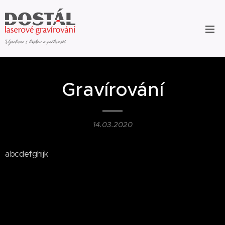
Vyrobeno s láskou a pečlivostí...
Gravírování
14.03.2020
abcdefghijk